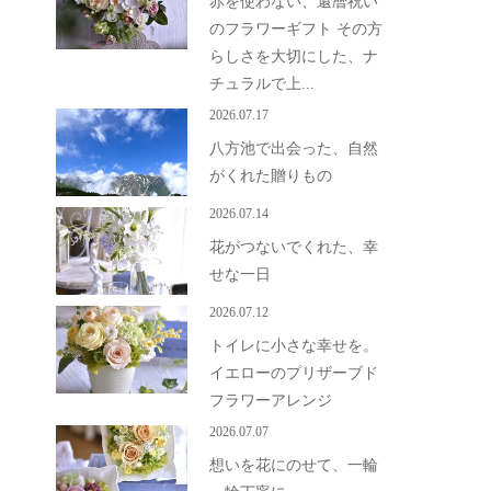
赤を使わない、還暦祝い
のフラワーギフト その方
らしさを大切にした、ナ
チュラルで上...
2026.07.17
八方池で出会った、自然
がくれた贈りもの
2026.07.14
花がつないでくれた、幸
せな一日
2026.07.12
トイレに小さな幸せを。
イエローのプリザーブド
フラワーアレンジ
2026.07.07
想いを花にのせて、一輪