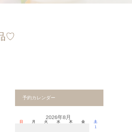
品♡
予約カレンダー
2026年8月
日
月
火
水
木
金
土
1
－