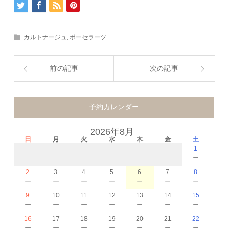
カルトナージュ
,
ポーセラーツ
前の記事
次の記事
予約カレンダー
2026年8月
日
月
火
水
木
金
土
1
－
2
3
4
5
6
7
8
－
－
－
－
－
－
－
9
10
11
12
13
14
15
－
－
－
－
－
－
－
16
17
18
19
20
21
22
－
－
－
－
－
－
－