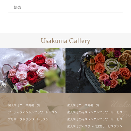
販売
Usakuma Gallery
ギャラリー全
て
フラワーアレンジメン
フラワーアレ
個人向けコース内要一覧
法人向けコース内要一覧
ト
ンジメント
アーティフィシャルフラワーレッスン
法人向けの定期レンタルフラワーサービス
プリザーブドフラワーレッスン
法人向けの定期レンタルフラワーサービス
法人向けディスプレイ設置サービスプラン