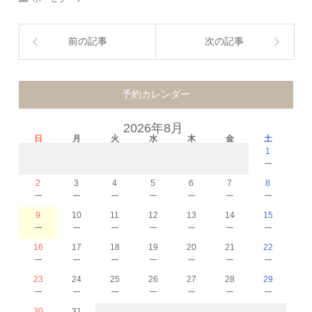
前の記事
次の記事
予約カレンダー
2026年8月
日
月
火
水
木
金
土
1
－
2
3
4
5
6
7
8
－
－
－
－
－
－
－
9
10
11
12
13
14
15
－
－
－
－
－
－
－
16
17
18
19
20
21
22
－
－
－
－
－
－
－
23
24
25
26
27
28
29
－
－
－
－
－
－
－
30
31