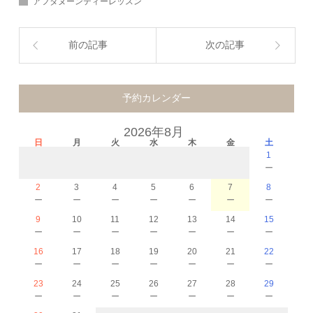
アフタヌーンティーレッスン
前の記事
次の記事
予約カレンダー
2026年8月
日
月
火
水
木
金
土
1
－
2
3
4
5
6
7
8
－
－
－
－
－
－
－
9
10
11
12
13
14
15
－
－
－
－
－
－
－
16
17
18
19
20
21
22
－
－
－
－
－
－
－
23
24
25
26
27
28
29
－
－
－
－
－
－
－