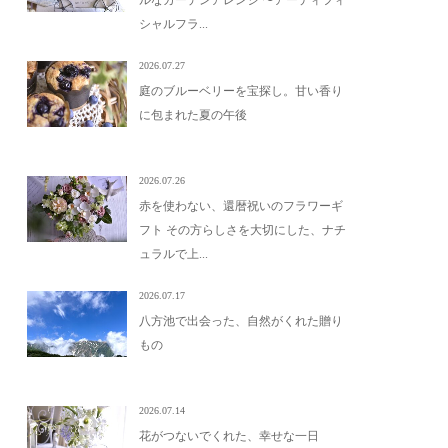
ルなガーデンアレンジ 〜アーティフィ
シャルフラ...
2026.07.27
庭のブルーベリーを宝探し。甘い香り
に包まれた夏の午後
2026.07.26
赤を使わない、還暦祝いのフラワーギ
フト その方らしさを大切にした、ナチ
ュラルで上...
2026.07.17
八方池で出会った、自然がくれた贈り
もの
2026.07.14
花がつないでくれた、幸せな一日