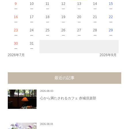
9
10
11
12
13
14
15
－
－
－
－
－
－
－
16
17
18
19
20
21
22
－
－
－
－
－
－
－
23
24
25
26
27
28
29
－
－
－
－
－
－
－
30
31
－
－
2026年7月
2026年9月
最近の記事
2026.08.03
心から満たされるカフェ 赤城倶楽部
2026.08.01