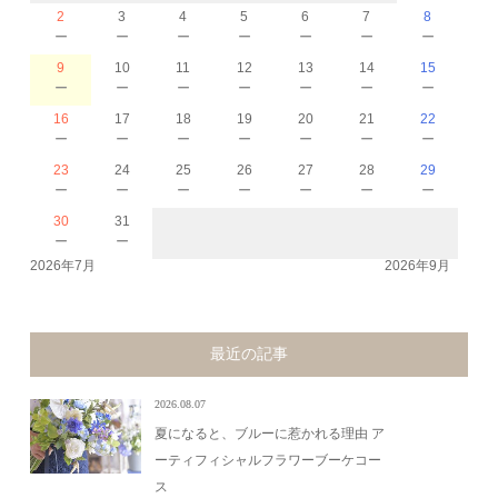
2
3
4
5
6
7
8
－
－
－
－
－
－
－
9
10
11
12
13
14
15
－
－
－
－
－
－
－
16
17
18
19
20
21
22
－
－
－
－
－
－
－
23
24
25
26
27
28
29
－
－
－
－
－
－
－
30
31
－
－
2026年7月
2026年9月
最近の記事
2026.08.07
夏になると、ブルーに惹かれる理由 ア
ーティフィシャルフラワーブーケコー
ス