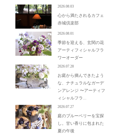
2026.08.03
心から満たされるカフェ
赤城倶楽部
2026.08.01
季節を迎える、玄関の花
アーティフィシャルフラ
ワーオーダー
2026.07.28
お庭から摘んできたよう
な、ナチュラルなガーデ
ンアレンジ 〜アーティフ
ィシャルフラ...
2026.07.27
庭のブルーベリーを宝探
し。甘い香りに包まれた
夏の午後