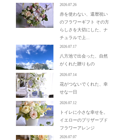
2026.07.26
赤を使わない、還暦祝い
のフラワーギフト その方
らしさを大切にした、ナ
チュラルで上...
2026.07.17
八方池で出会った、自然
がくれた贈りもの
2026.07.14
花がつないでくれた、幸
せな一日
2026.07.12
トイレに小さな幸せを。
イエローのプリザーブド
フラワーアレンジ
2026.07.07