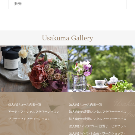
販売
Usakuma Gallery
ギャラリー全
て
フラワーアレンジメン
個人向けコース内要一覧
法人向けコース内要一覧
ト
フラワーアレ
アーティフィシャルフラワーレッスン
法人向けの定期レンタルフラワーサービス
ンジメント
プリザーブドフラワーレッスン
法人向けの定期レンタルフラワーサービス
法人向けディスプレイ設置サービスプラン
法人向けイベント企画・ワークショップ・