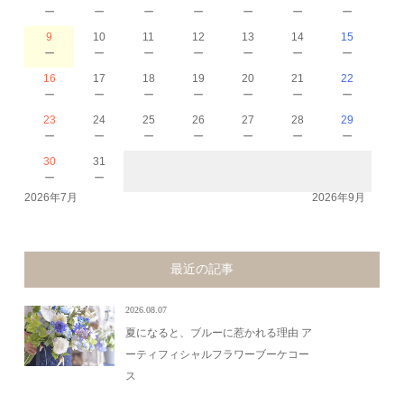
－
－
－
－
－
－
－
9
10
11
12
13
14
15
－
－
－
－
－
－
－
16
17
18
19
20
21
22
－
－
－
－
－
－
－
23
24
25
26
27
28
29
－
－
－
－
－
－
－
30
31
－
－
2026年7月
2026年9月
最近の記事
2026.08.07
夏になると、ブルーに惹かれる理由 ア
ーティフィシャルフラワーブーケコー
ス