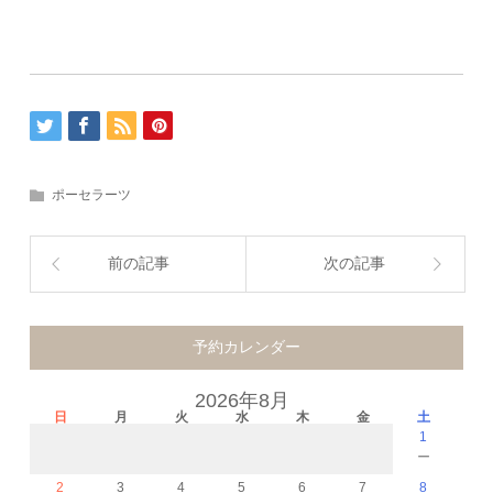
ポーセラーツ
前の記事
次の記事
予約カレンダー
2026年8月
日
月
火
水
木
金
土
1
－
2
3
4
5
6
7
8