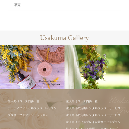
販売
Usakuma Gallery
ギャラリー全
て
フラワーアレンジメン
個人向けコース内要一覧
法人向けコース内要一覧
ト
アーティフィシャルフラワーレッスン
法人向けの定期レンタルフラワーサービス
プリザーブドフラワーレッスン
法人向けの定期レンタルフラワーサービス
法人向けディスプレイ設置サービスプラン
法人向けイベント企画・ワークショップ・