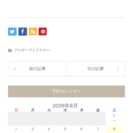
プリザーブドフラワー
前の記事
次の記事
予約カレンダー
2026年8月
日
月
火
水
木
金
土
1
－
2
3
4
5
6
7
8