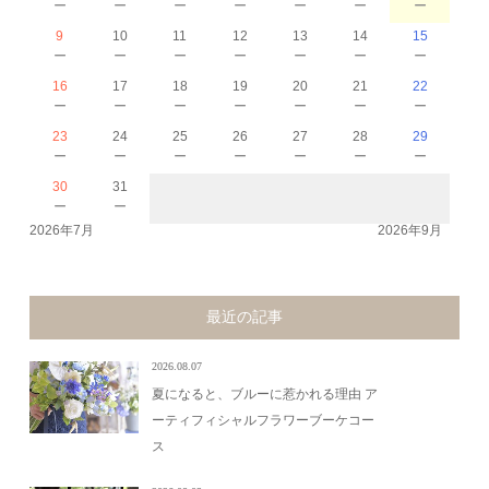
－
－
－
－
－
－
－
9
10
11
12
13
14
15
－
－
－
－
－
－
－
16
17
18
19
20
21
22
－
－
－
－
－
－
－
23
24
25
26
27
28
29
－
－
－
－
－
－
－
30
31
－
－
2026年7月
2026年9月
最近の記事
2026.08.07
夏になると、ブルーに惹かれる理由 ア
ーティフィシャルフラワーブーケコー
ス