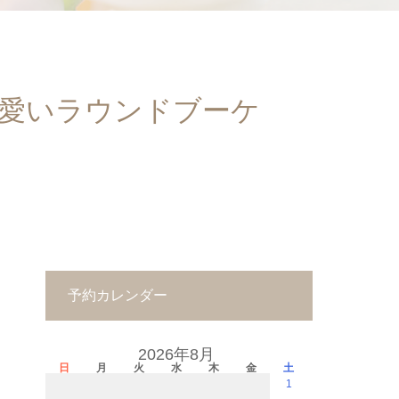
可愛いラウンドブーケ
予約カレンダー
2026年8月
日
月
火
水
木
金
土
1
－