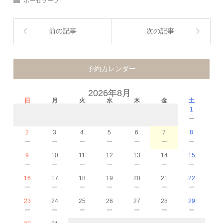
ポーセラーツ
前の記事
次の記事
予約カレンダー
2026年8月
日
月
火
水
木
金
土
1
－
2
3
4
5
6
7
8
－
－
－
－
－
－
－
9
10
11
12
13
14
15
－
－
－
－
－
－
－
16
17
18
19
20
21
22
－
－
－
－
－
－
－
23
24
25
26
27
28
29
－
－
－
－
－
－
－