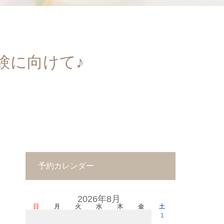
験に向けて♪
予約カレンダー
2026年8月
日
月
火
水
木
金
土
1
－