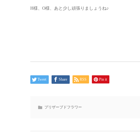
H様、O様、あと少し頑張りましょうね♪
Tweet
Share
RSS
Pin it
プリザーブドフラワー