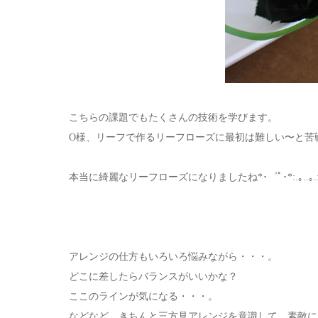
こちらの課題でもたくさんの技術を学びます。
O様、リーフで作るリーフローズに最初は難しい〜と苦
本当に綺麗なリーフローズになりましたね*･゜ﾟ･*:.｡..｡.:*･'(*ﾟ▽
アレンジの仕方もいろいろ悩みながら・・・。
どこに差したらバランスがいいかな？
ここのラインが気になる・・・。
などなど、きちんと三方見アレンジを意識して、素敵に