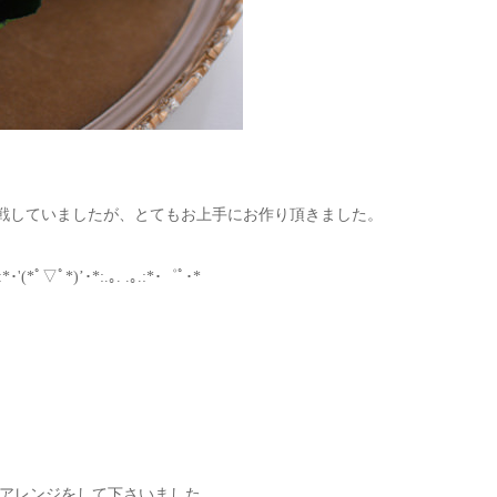
戦していましたが、とてもお上手にお作り頂きました。
ﾟ*)’･*:.｡. .｡.:*･゜ﾟ･*
アレンジをして下さいました。