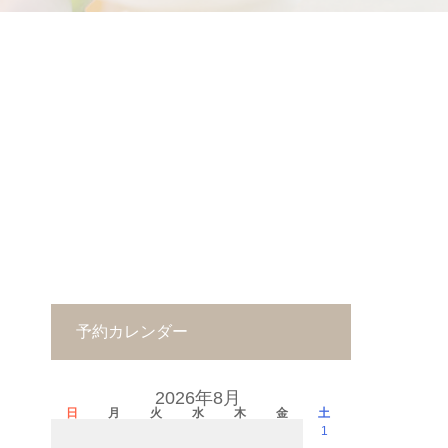
予約カレンダー
2026年8月
日
月
火
水
木
金
土
1
－