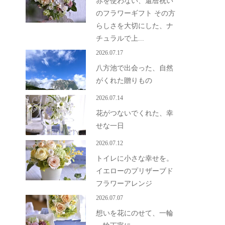
赤を使わない、還暦祝い
のフラワーギフト その方
らしさを大切にした、ナ
チュラルで上...
2026.07.17
八方池で出会った、自然
がくれた贈りもの
2026.07.14
花がつないでくれた、幸
せな一日
2026.07.12
トイレに小さな幸せを。
イエローのプリザーブド
フラワーアレンジ
2026.07.07
想いを花にのせて、一輪