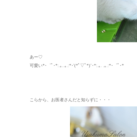
あー♡
可愛い*･゜ﾟ･*:.｡..｡.:*･'(*ﾟ▽ﾟ*)’･*:.｡. .｡.:*･゜ﾟ･*
こらから、お医者さんだと知らずに・・・