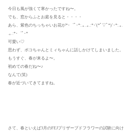
今日も風が強くて寒かったですね〜。
でも、窓からふとお庭を見ると・・・・
あら、紫色のちっちゃいお花が*･゜ﾟ･*:.｡..｡.:*･'(*ﾟ▽ﾟ*)’･*:.｡.
.｡.:*･゜ﾟ･*
可愛い♡
思わず、ポコちゃんとミィちゃんに話しかけてしまいました。
もうすぐ、春が来るよ〜。
初めての春だね〜♪
なんて(笑)
春が近づいてきてますね。
さて、春といえば3月のFEJプリザーブドフラワーの試験に向け