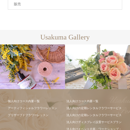
販売
Usakuma Gallery
フラワーアレ
個人向けコース内要一覧
法人向けコース内要一覧
ンジメント
フラワーアレ
アーティフィシャルフラワーレッスン
法人向けの定期レンタルフラワーサービス
ンジメント
プリザーブドフラワーレッスン
法人向けの定期レンタルフラワーサービス
法人向けディスプレイ設置サービスプラン
法人向けイベント企画・ワークショップ・