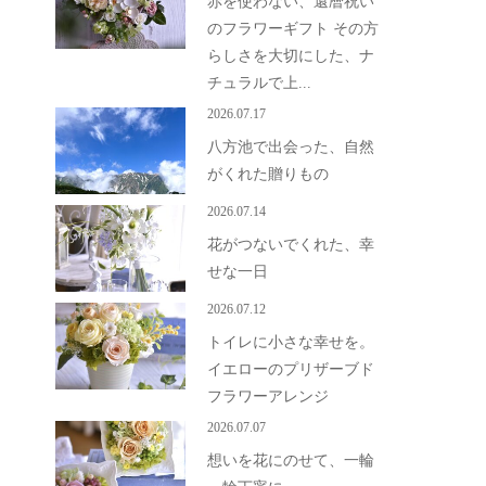
赤を使わない、還暦祝い
のフラワーギフト その方
らしさを大切にした、ナ
チュラルで上...
2026.07.17
八方池で出会った、自然
がくれた贈りもの
2026.07.14
花がつないでくれた、幸
せな一日
2026.07.12
トイレに小さな幸せを。
イエローのプリザーブド
フラワーアレンジ
2026.07.07
想いを花にのせて、一輪