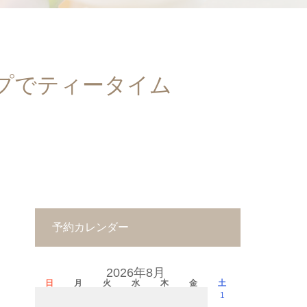
プでティータイム
予約カレンダー
2026年8月
日
月
火
水
木
金
土
1
－