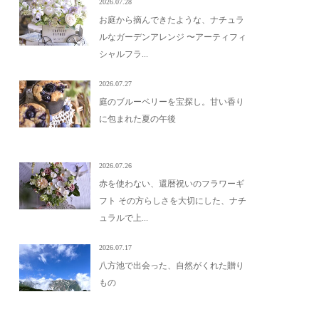
2026.07.28
お庭から摘んできたような、ナチュラ
ルなガーデンアレンジ 〜アーティフィ
シャルフラ...
2026.07.27
庭のブルーベリーを宝探し。甘い香り
に包まれた夏の午後
2026.07.26
赤を使わない、還暦祝いのフラワーギ
フト その方らしさを大切にした、ナチ
ュラルで上...
2026.07.17
八方池で出会った、自然がくれた贈り
もの