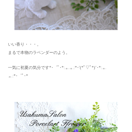
いい香り・・・。
まるで本物のラベンダーのよう。
一気に初夏の気分です*･゜ﾟ･*:.｡..｡.:*･'(*ﾟ▽ﾟ*)’･*:.｡.
.｡.:*･゜ﾟ･*