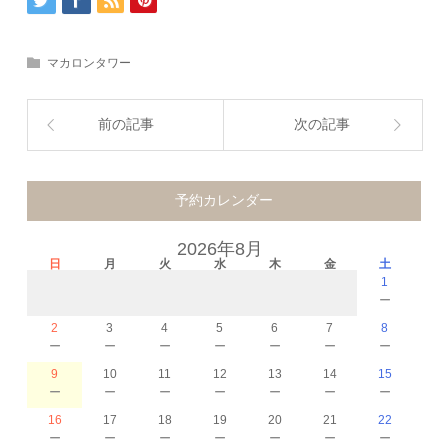
マカロンタワー
前の記事
次の記事
予約カレンダー
2026年8月
日
月
火
水
木
金
土
1
－
2
3
4
5
6
7
8
－
－
－
－
－
－
－
9
10
11
12
13
14
15
－
－
－
－
－
－
－
16
17
18
19
20
21
22
－
－
－
－
－
－
－