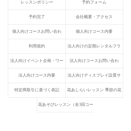
ス
レッスンポリシー
予約フォーム
予約完了
会社概要・アクセス
個人向けコースお問い合わ
個人向けコース内要
せ・お申し込みフォーム
利用規約
法人向けの定期レンタルフラ
ワーサービス
法人向けイベント企画・ワー
法人向けコースお問い合わ
クショップ・出張レッスン
せ・お申し込みフォーム
法人向けコース内要
法人向けディスプレイ設置サ
ービスプラン
特定商取引に基づく表記
花あしらいレッスン 季節の花
を楽しむ、特別な時間
花あそびレッスン（全3回コー
ス） お花ともっと仲良くなる