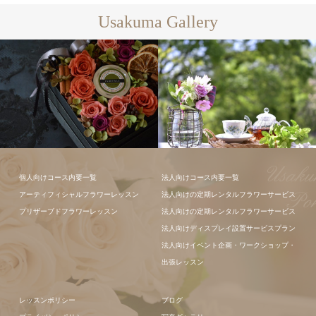
レッスン
Usakuma Gallery
ギャラリー全
て
フラワーアレンジメン
フラワーアレ
個人向けコース内要一覧
法人向けコース内要一覧
ト
ンジメント
アーティフィシャルフラワーレッスン
法人向けの定期レンタルフラワーサービス
プリザーブドフラワーレッスン
法人向けの定期レンタルフラワーサービス
法人向けディスプレイ設置サービスプラン
法人向けイベント企画・ワークショップ・
出張レッスン
レッスンポリシー
ブログ