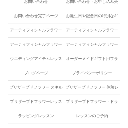
ドフラワーコース
お問い合わせ
お問い合わせ・お申し込み受
付完了ページ
お問い合わせ完了ページ
お誕生日や記念日の特別なギ
フトでオーダー
アーティフィシャルフラワー
アーティフィシャルフラワー
うさくまフラワースタイルコ
ウエディングブーケプロフェ
アーティフィシャルフラワー
アーティフィシャルフラワー
ース（ベーシック）
ッショナルコース
ブーケスキルアップレッスン
レッスン
ウエディングアイテムレッス
オーダーメイドギフト用フラ
ン
ワープラン
ブログページ
プライバシーポリシー
プリザーブドフラワー スキル
プリザーブドフラワー 体験レ
アップブーケレッスン
ッスン
プリザーブドフラワーレッス
プリザーブドフラワー・ドラ
ン
イフラワー ハンドメイドコー
ラッピングレッスン
レッスンのご予約