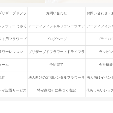
プリザーブドフラ
お問い合わせ
お問い合わせ・
ース
ペ
フラワー うさく
アーティフィシャルフラワーウエデ
アーティフィシ
ルコース（ベーシ
ィングブーケプロフェッショナルコ
スキルア
フト用フラワープ
ブログページ
プライバ
）
ース
ン
ラワーレッスン
プリザーブドフラワー・ドライフラ
ラッピン
ワー ハンドメイドコース
ォーム
予約完了
会社概要
規約
法人向けの定期レンタルフラワーサ
法人向けイベン
ービス
ップ・出
レイ設置サービス
特定商取引に基づく表記
花あしらいレッ
ン
む、特