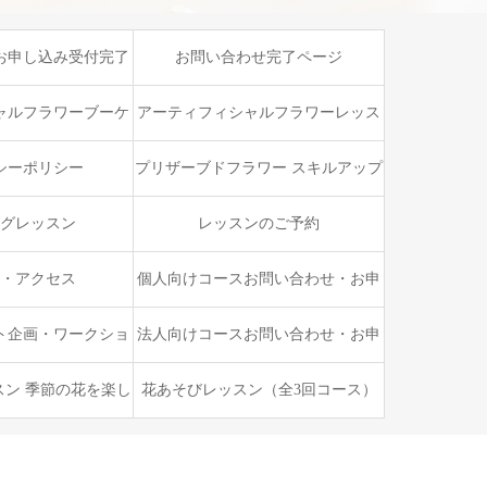
お申し込み受付完了
お問い合わせ完了ページ
ージ
ャルフラワーブーケ
アーティフィシャルフラワーレッス
ップレッスン
ン
シーポリシー
プリザーブドフラワー スキルアップ
ブーケレッスン
グレッスン
レッスンのご予約
・アクセス
個人向けコースお問い合わせ・お申
し込みフォーム
ト企画・ワークショ
法人向けコースお問い合わせ・お申
張レッスン
し込みフォーム
スン 季節の花を楽し
花あそびレッスン（全3回コース）
別な時間
お花ともっと仲良くなるレッスン