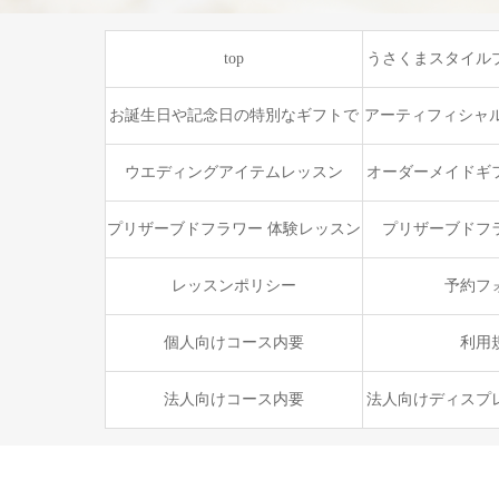
top
うさくまスタイル
ワーコ
お誕生日や記念日の特別なギフトで
アーティフィシャル
オーダー
まフラワースタイ
ウエディングアイテムレッスン
オーダーメイドギ
ック
ラ
プリザーブドフラワー 体験レッスン
プリザーブドフ
レッスンポリシー
予約フ
個人向けコース内要
利用
法人向けコース内要
法人向けディスプ
プラ