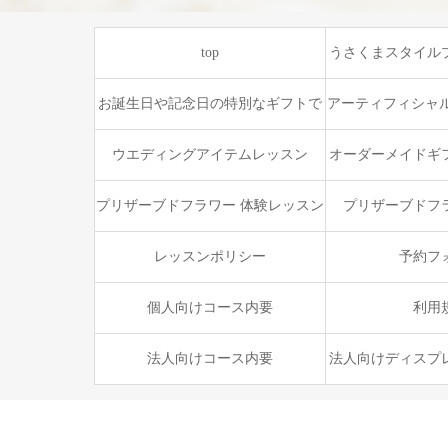
top
うさくまスタイル
ワーコ
お誕生日や記念日の特別なギフトで
アーティフィシャル
オーダー
まフラワースタイ
ウエディングアイテムレッスン
オーダーメイドギ
ック
ラ
プリザーブドフラワー 体験レッスン
プリザーブドフ
レッスンポリシー
予約フ
個人向けコース内要
利用
法人向けコース内要
法人向けディスプ
プラ