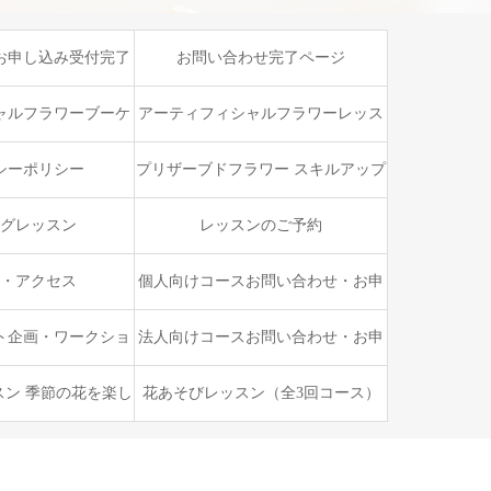
お申し込み受付完了
お問い合わせ完了ページ
ージ
ャルフラワーブーケ
アーティフィシャルフラワーレッス
ップレッスン
ン
シーポリシー
プリザーブドフラワー スキルアップ
ブーケレッスン
グレッスン
レッスンのご予約
・アクセス
個人向けコースお問い合わせ・お申
し込みフォーム
ト企画・ワークショ
法人向けコースお問い合わせ・お申
張レッスン
し込みフォーム
スン 季節の花を楽し
花あそびレッスン（全3回コース）
別な時間
お花ともっと仲良くなるレッスン