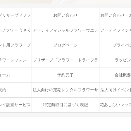
プリザーブドフラ
お問い合わせ
お問い合わせ・
ース
ペ
フラワー うさく
アーティフィシャルフラワーウエデ
アーティフィシ
ルコース（ベーシ
ィングブーケプロフェッショナルコ
スキルア
フト用フラワープ
ブログページ
プライバ
）
ース
ン
ラワーレッスン
プリザーブドフラワー・ドライフラ
ラッピン
ワー ハンドメイドコース
ォーム
予約完了
会社概要
規約
法人向けの定期レンタルフラワーサ
法人向けイベン
ービス
ップ・出
レイ設置サービス
特定商取引に基づく表記
花あしらいレッ
ン
む、特