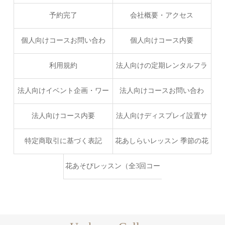
予約完了
会社概要・アクセス
個人向けコースお問い合わ
個人向けコース内要
せ・お申し込みフォーム
利用規約
法人向けの定期レンタルフラ
ワーサービス
法人向けイベント企画・ワー
法人向けコースお問い合わ
クショップ・出張レッスン
せ・お申し込みフォーム
法人向けコース内要
法人向けディスプレイ設置サ
ービスプラン
特定商取引に基づく表記
花あしらいレッスン 季節の花
を楽しむ、特別な時間
花あそびレッスン（全3回コー
ス） お花ともっと仲良くなる
レッスン