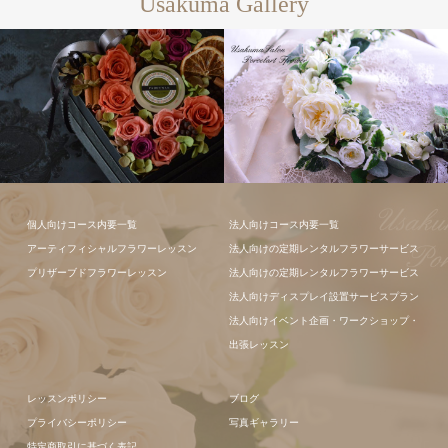
Usakuma Gallery
フラワーアレ
個人向けコース内要一覧
法人向けコース内要一覧
ンジメント
アーティフィシャルフラワーレッスン
法人向けの定期レンタルフラワーサービス
フラワーアレ
プリザーブドフラワーレッスン
法人向けの定期レンタルフラワーサービス
ンジメント
法人向けディスプレイ設置サービスプラン
法人向けイベント企画・ワークショップ・
出張レッスン
レッスンポリシー
ブログ
プライバシーポリシー
写真ギャラリー
特定商取引に基づく表記