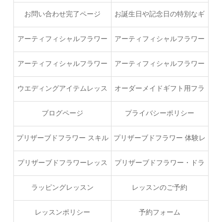
付完了ページ
お問い合わせ完了ページ
お誕生日や記念日の特別なギ
フトでオーダー
アーティフィシャルフラワー
アーティフィシャルフラワー
うさくまフラワースタイルコ
ウエディングブーケプロフェ
アーティフィシャルフラワー
アーティフィシャルフラワー
ース（ベーシック）
ッショナルコース
ブーケスキルアップレッスン
レッスン
ウエディングアイテムレッス
オーダーメイドギフト用フラ
ン
ワープラン
ブログページ
プライバシーポリシー
プリザーブドフラワー スキル
プリザーブドフラワー 体験レ
アップブーケレッスン
ッスン
プリザーブドフラワーレッス
プリザーブドフラワー・ドラ
ン
イフラワー ハンドメイドコー
ラッピングレッスン
レッスンのご予約
ス
レッスンポリシー
予約フォーム