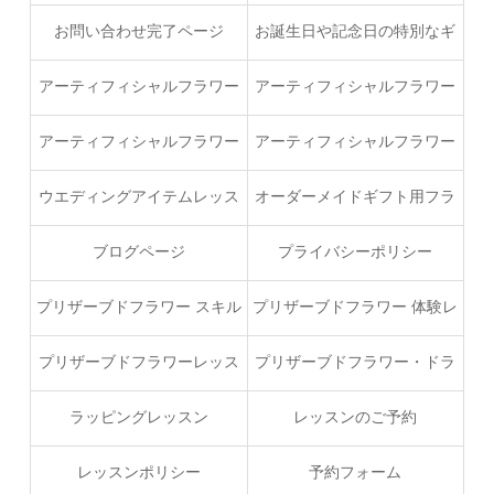
付完了ページ
お問い合わせ完了ページ
お誕生日や記念日の特別なギ
フトでオーダー
アーティフィシャルフラワー
アーティフィシャルフラワー
うさくまフラワースタイルコ
ウエディングブーケプロフェ
アーティフィシャルフラワー
アーティフィシャルフラワー
ース（ベーシック）
ッショナルコース
ブーケスキルアップレッスン
レッスン
ウエディングアイテムレッス
オーダーメイドギフト用フラ
ン
ワープラン
ブログページ
プライバシーポリシー
プリザーブドフラワー スキル
プリザーブドフラワー 体験レ
アップブーケレッスン
ッスン
プリザーブドフラワーレッス
プリザーブドフラワー・ドラ
ン
イフラワー ハンドメイドコー
ラッピングレッスン
レッスンのご予約
ス
レッスンポリシー
予約フォーム