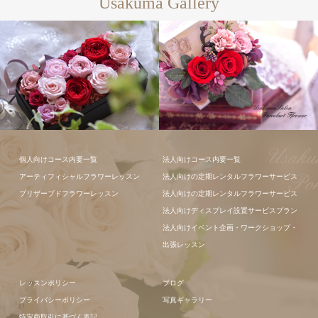
Usakuma Gallery
フラワーアレ
個人向けコース内要一覧
法人向けコース内要一覧
ンジメント
アーティフィシャルフラワーレッスン
法人向けの定期レンタルフラワーサービス
プリザーブドフラワーレッスン
法人向けの定期レンタルフラワーサービス
法人向けディスプレイ設置サービスプラン
法人向けイベント企画・ワークショップ・
出張レッスン
レッスンポリシー
ブログ
プライバシーポリシー
写真ギャラリー
特定商取引に基づく表記