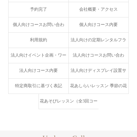
予約完了
会社概要・アクセス
個人向けコースお問い合わ
個人向けコース内要
せ・お申し込みフォーム
利用規約
法人向けの定期レンタルフラ
ワーサービス
法人向けイベント企画・ワー
法人向けコースお問い合わ
クショップ・出張レッスン
せ・お申し込みフォーム
法人向けコース内要
法人向けディスプレイ設置サ
ービスプラン
特定商取引に基づく表記
花あしらいレッスン 季節の花
を楽しむ、特別な時間
花あそびレッスン（全3回コー
ス） お花ともっと仲良くなる
レッスン