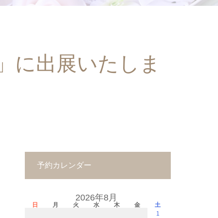
」に出展いたしま
予約カレンダー
2026年8月
日
月
火
水
木
金
土
1