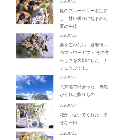
2026.07.27
庭のブルーベリーを宝探
し。甘い香りに包まれた
夏の午後
2026.07.26
赤を使わない、還暦祝い
のフラワーギフト その方
らしさを大切にした、ナ
チュラルで上...
2026.07.17
八方池で出会った、自然
がくれた贈りもの
2026.07.14
花がつないでくれた、幸
せな一日
2026.07.12