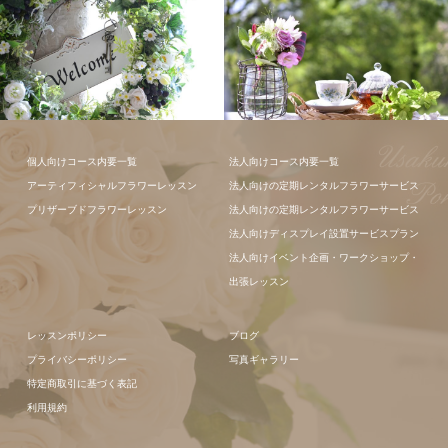
ギャラリー全
て
フラワーアレンジメン
フラワーアレ
個人向けコース内要一覧
法人向けコース内要一覧
ト
ンジメント
アーティフィシャルフラワーレッスン
法人向けの定期レンタルフラワーサービス
プリザーブドフラワーレッスン
法人向けの定期レンタルフラワーサービス
法人向けディスプレイ設置サービスプラン
法人向けイベント企画・ワークショップ・
出張レッスン
レッスンポリシー
ブログ
プライバシーポリシー
写真ギャラリー
特定商取引に基づく表記
利用規約