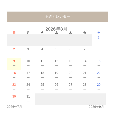
予約カレンダー
2026年8月
日
月
火
水
木
金
土
1
－
2
3
4
5
6
7
8
－
－
－
－
－
－
－
9
10
11
12
13
14
15
－
－
－
－
－
－
－
16
17
18
19
20
21
22
－
－
－
－
－
－
－
23
24
25
26
27
28
29
－
－
－
－
－
－
－
30
31
－
－
2026年7月
2026年9月