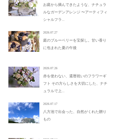
お庭から摘んできたような、ナチュラ
ルなガーデンアレンジ 〜アーティフィ
シャルフラ...
2026.07.27
庭のブルーベリーを宝探し。甘い香り
に包まれた夏の午後
2026.07.26
赤を使わない、還暦祝いのフラワーギ
フト その方らしさを大切にした、ナチ
ュラルで上...
2026.07.17
八方池で出会った、自然がくれた贈り
もの