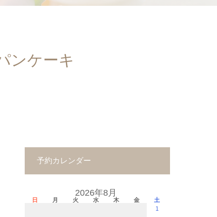
のパンケーキ
予約カレンダー
2026年8月
日
月
火
水
木
金
土
1
－