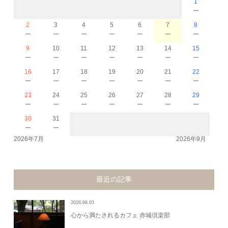
1
－
2
3
4
5
6
7
8
－
－
－
－
－
－
－
9
10
11
12
13
14
15
－
－
－
－
－
－
－
16
17
18
19
20
21
22
－
－
－
－
－
－
－
23
24
25
26
27
28
29
－
－
－
－
－
－
－
30
31
－
－
2026年7月
2026年9月
最近の記事
2026.08.03
心から満たされるカフェ 赤城倶楽部