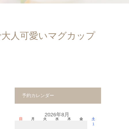
で大人可愛いマグカップ
予約カレンダー
2026年8月
日
月
火
水
木
金
土
1
－