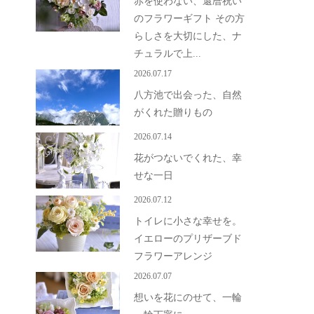
赤を使わない、還暦祝い
のフラワーギフト その方
らしさを大切にした、ナ
チュラルで上...
2026.07.17
八方池で出会った、自然
がくれた贈りもの
2026.07.14
花がつないでくれた、幸
せな一日
2026.07.12
トイレに小さな幸せを。
イエローのプリザーブド
フラワーアレンジ
2026.07.07
想いを花にのせて、一輪