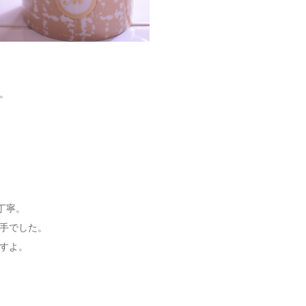
。
丁寧。
手でした。
すよ。