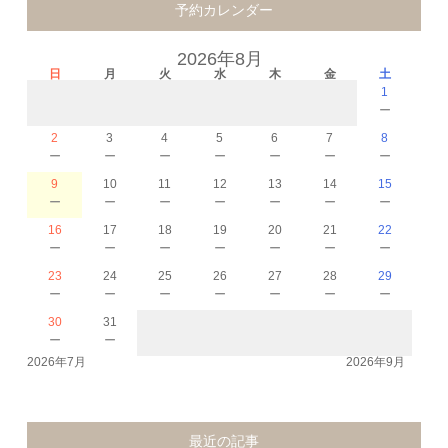
予約カレンダー
2026年8月
日
月
火
水
木
金
土
1
－
2
3
4
5
6
7
8
－
－
－
－
－
－
－
9
10
11
12
13
14
15
－
－
－
－
－
－
－
16
17
18
19
20
21
22
－
－
－
－
－
－
－
23
24
25
26
27
28
29
－
－
－
－
－
－
－
30
31
－
－
2026年7月
2026年9月
最近の記事