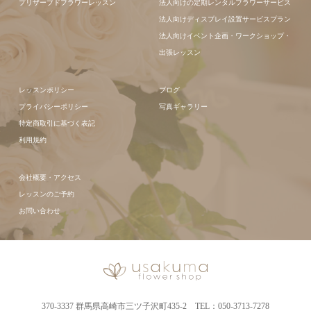
プリザーブドフラワーレッスン
法人向けの定期レンタルフラワーサービス
法人向けディスプレイ設置サービスプラン
法人向けイベント企画・ワークショップ・
出張レッスン
レッスンポリシー
ブログ
プライバシーポリシー
写真ギャラリー
特定商取引に基づく表記
利用規約
会社概要・アクセス
レッスンのご予約
お問い合わせ
370-3337 群馬県高崎市三ツ子沢町435-2 TEL：050-3713-7278