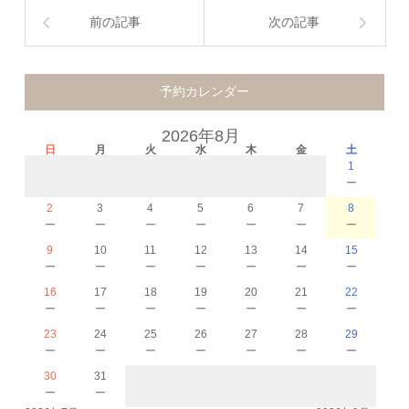
前の記事
次の記事
予約カレンダー
2026年8月
日
月
火
水
木
金
土
1
－
2
3
4
5
6
7
8
－
－
－
－
－
－
－
9
10
11
12
13
14
15
－
－
－
－
－
－
－
16
17
18
19
20
21
22
－
－
－
－
－
－
－
23
24
25
26
27
28
29
－
－
－
－
－
－
－
30
31
－
－