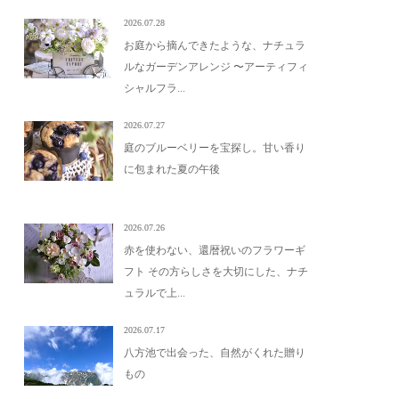
2026.07.28
お庭から摘んできたような、ナチュラ
ルなガーデンアレンジ 〜アーティフィ
シャルフラ...
2026.07.27
庭のブルーベリーを宝探し。甘い香り
に包まれた夏の午後
2026.07.26
赤を使わない、還暦祝いのフラワーギ
フト その方らしさを大切にした、ナチ
ュラルで上...
2026.07.17
八方池で出会った、自然がくれた贈り
もの