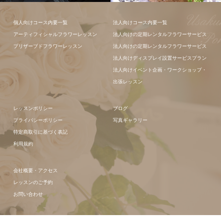
ギャラリー全
て
フラワーアレンジメン
フラワーアレ
個人向けコース内要一覧
法人向けコース内要一覧
ト
ンジメント
アーティフィシャルフラワーレッスン
法人向けの定期レンタルフラワーサービス
プリザーブドフラワーレッスン
法人向けの定期レンタルフラワーサービス
法人向けディスプレイ設置サービスプラン
法人向けイベント企画・ワークショップ・
出張レッスン
レッスンポリシー
ブログ
プライバシーポリシー
写真ギャラリー
特定商取引に基づく表記
利用規約
会社概要・アクセス
レッスンのご予約
お問い合わせ