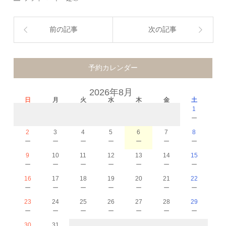
前の記事
次の記事
予約カレンダー
2026年8月
日
月
火
水
木
金
土
1
－
2
3
4
5
6
7
8
－
－
－
－
－
－
－
9
10
11
12
13
14
15
－
－
－
－
－
－
－
16
17
18
19
20
21
22
－
－
－
－
－
－
－
23
24
25
26
27
28
29
－
－
－
－
－
－
－
30
31