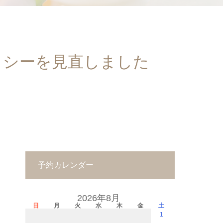
リシーを見直しました
予約カレンダー
2026年8月
日
月
火
水
木
金
土
1
－