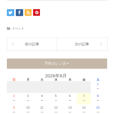
イベント
前の記事
次の記事
予約カレンダー
2026年8月
日
月
火
水
木
金
土
1
－
2
3
4
5
6
7
8
－
－
－
－
－
－
－
9
10
11
12
13
14
15
－
－
－
－
－
－
－