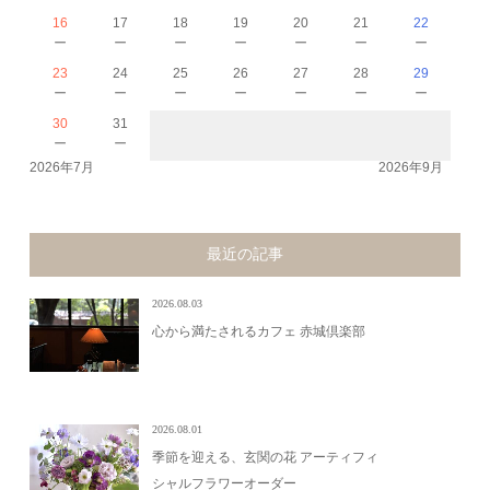
16
17
18
19
20
21
22
－
－
－
－
－
－
－
23
24
25
26
27
28
29
－
－
－
－
－
－
－
30
31
－
－
2026年7月
2026年9月
最近の記事
2026.08.03
心から満たされるカフェ 赤城倶楽部
2026.08.01
季節を迎える、玄関の花 アーティフィ
シャルフラワーオーダー