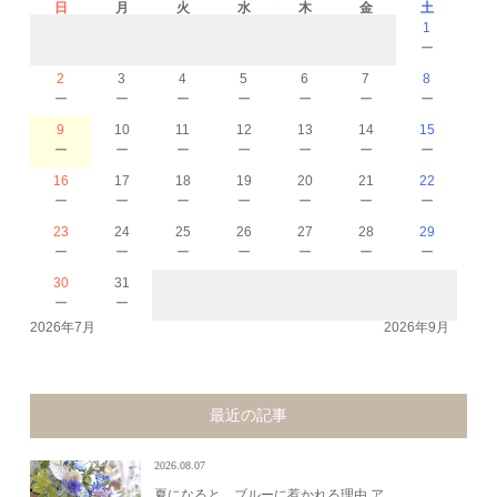
日
月
火
水
木
金
土
1
－
2
3
4
5
6
7
8
－
－
－
－
－
－
－
9
10
11
12
13
14
15
－
－
－
－
－
－
－
16
17
18
19
20
21
22
－
－
－
－
－
－
－
23
24
25
26
27
28
29
－
－
－
－
－
－
－
30
31
－
－
2026年7月
2026年9月
最近の記事
2026.08.07
夏になると、ブルーに惹かれる理由 ア