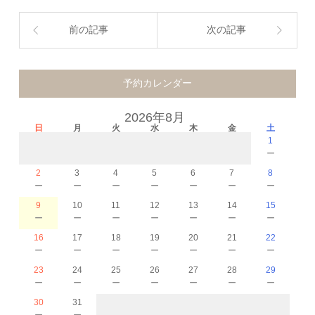
前の記事
次の記事
予約カレンダー
2026年8月
日
月
火
水
木
金
土
1
－
2
3
4
5
6
7
8
－
－
－
－
－
－
－
9
10
11
12
13
14
15
－
－
－
－
－
－
－
16
17
18
19
20
21
22
－
－
－
－
－
－
－
23
24
25
26
27
28
29
－
－
－
－
－
－
－
30
31
－
－