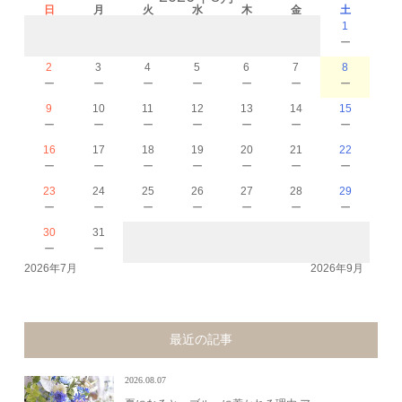
日
月
火
水
木
金
土
1
－
2
3
4
5
6
7
8
－
－
－
－
－
－
－
9
10
11
12
13
14
15
－
－
－
－
－
－
－
16
17
18
19
20
21
22
－
－
－
－
－
－
－
23
24
25
26
27
28
29
－
－
－
－
－
－
－
30
31
－
－
2026年7月
2026年9月
最近の記事
2026.08.07