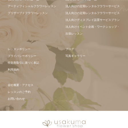
ト
アーティフィシャルフラワーレッスン
法人向けの定期レンタルフラワーサービス
プリザーブドフラワーレッスン
法人向けの定期レンタルフラワーサービス
法人向けディスプレイ設置サービスプラン
法人向けイベント企画・ワークショップ・
出張レッスン
レッスンポリシー
ブログ
プライバシーポリシー
写真ギャラリー
特定商取引に基づく表記
利用規約
会社概要・アクセス
レッスンのご予約
お問い合わせ