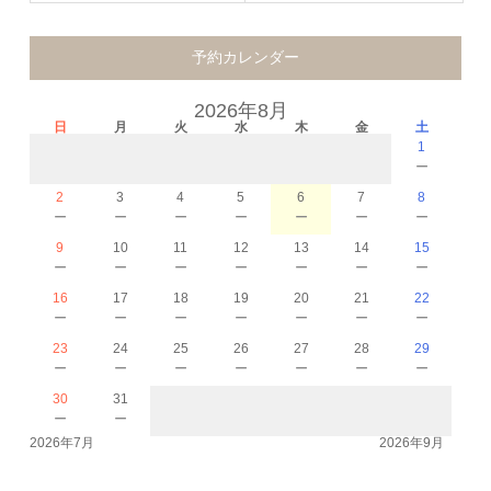
予約カレンダー
2026年8月
日
月
火
水
木
金
土
1
－
2
3
4
5
6
7
8
－
－
－
－
－
－
－
9
10
11
12
13
14
15
－
－
－
－
－
－
－
16
17
18
19
20
21
22
－
－
－
－
－
－
－
23
24
25
26
27
28
29
－
－
－
－
－
－
－
30
31
－
－
2026年7月
2026年9月