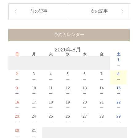
前の記事
次の記事
予約カレンダー
2026年8月
日
月
火
水
木
金
土
1
－
2
3
4
5
6
7
8
－
－
－
－
－
－
－
9
10
11
12
13
14
15
－
－
－
－
－
－
－
16
17
18
19
20
21
22
－
－
－
－
－
－
－
23
24
25
26
27
28
29
－
－
－
－
－
－
－
30
31
－
－