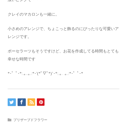
クレイのマカロンも一緒に。
小さめのアレンジで、ちょこっと飾るのにぴったりな可愛いア
レンジです。
ポーセラーツもそうですけど、お花を作成してる時間もとても
幸せな時間です
*･゜ﾟ･*:.｡..｡.:*･'(*ﾟ▽ﾟ*)’･*:.｡. .｡.:*･゜ﾟ･*
プリザーブドフラワー