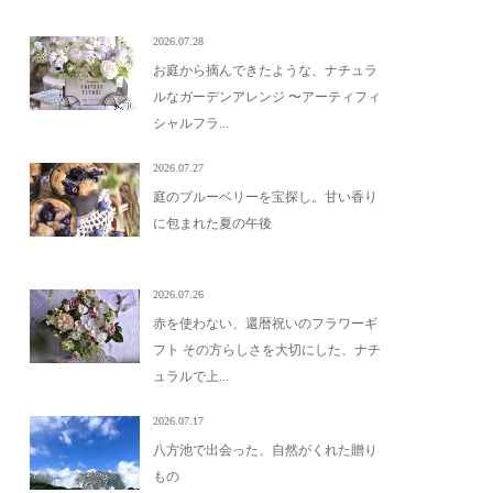
2026.07.28
お庭から摘んできたような、ナチュラ
ルなガーデンアレンジ 〜アーティフィ
シャルフラ...
2026.07.27
庭のブルーベリーを宝探し。甘い香り
に包まれた夏の午後
2026.07.26
赤を使わない、還暦祝いのフラワーギ
フト その方らしさを大切にした、ナチ
ュラルで上...
2026.07.17
八方池で出会った、自然がくれた贈り
もの