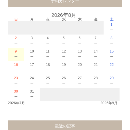
予約カレンダー
2026年8月
日
月
火
水
木
金
土
1
－
2
3
4
5
6
7
8
－
－
－
－
－
－
－
9
10
11
12
13
14
15
－
－
－
－
－
－
－
16
17
18
19
20
21
22
－
－
－
－
－
－
－
23
24
25
26
27
28
29
－
－
－
－
－
－
－
30
31
－
－
2026年7月
2026年9月
最近の記事