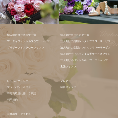
ギャラリー全
て
フラワーアレンジメン
個人向けコース内要一覧
法人向けコース内要一覧
ト
アーティフィシャルフラワーレッスン
法人向けの定期レンタルフラワーサービス
プリザーブドフラワーレッスン
法人向けの定期レンタルフラワーサービス
法人向けディスプレイ設置サービスプラン
法人向けイベント企画・ワークショップ・
出張レッスン
レッスンポリシー
ブログ
プライバシーポリシー
写真ギャラリー
特定商取引に基づく表記
利用規約
会社概要・アクセス