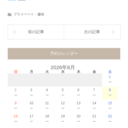
プライベート・趣味
前の記事
次の記事
予約カレンダー
2026年8月
日
月
火
水
木
金
土
1
－
2
3
4
5
6
7
8
－
－
－
－
－
－
－
9
10
11
12
13
14
15
－
－
－
－
－
－
－
16
17
18
19
20
21
22
－
－
－
－
－
－
－