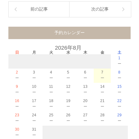
前の記事
次の記事
予約カレンダー
2026年8月
日
月
火
水
木
金
土
1
－
2
3
4
5
6
7
8
－
－
－
－
－
－
－
9
10
11
12
13
14
15
－
－
－
－
－
－
－
16
17
18
19
20
21
22
－
－
－
－
－
－
－
23
24
25
26
27
28
29
－
－
－
－
－
－
－
30
31
－
－