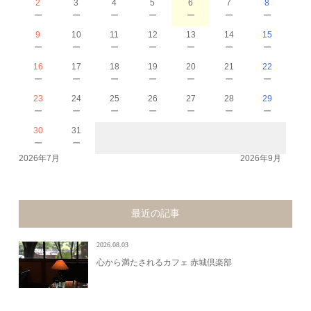
2
3
4
5
6
7
8
－
－
－
－
－
－
－
9
10
11
12
13
14
15
－
－
－
－
－
－
－
16
17
18
19
20
21
22
－
－
－
－
－
－
－
23
24
25
26
27
28
29
－
－
－
－
－
－
－
30
31
－
－
2026年7月
2026年9月
最近の記事
2026.08.03
心から満たされるカフェ 赤城倶楽部