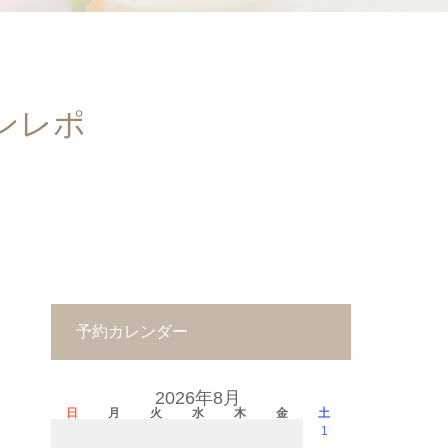
ンレポ
予約カレンダー
2026年8月
日
月
火
水
木
金
土
1
－