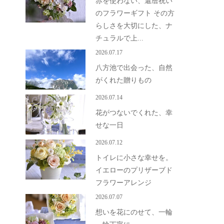
赤を使わない、還暦祝い
のフラワーギフト その方
らしさを大切にした、ナ
チュラルで上...
2026.07.17
八方池で出会った、自然
がくれた贈りもの
2026.07.14
花がつないでくれた、幸
せな一日
2026.07.12
トイレに小さな幸せを。
イエローのプリザーブド
フラワーアレンジ
2026.07.07
想いを花にのせて、一輪