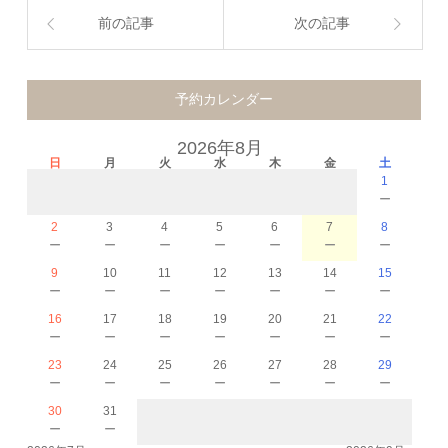
前の記事
次の記事
予約カレンダー
2026年8月
日
月
火
水
木
金
土
1
－
2
3
4
5
6
7
8
－
－
－
－
－
－
－
9
10
11
12
13
14
15
－
－
－
－
－
－
－
16
17
18
19
20
21
22
－
－
－
－
－
－
－
23
24
25
26
27
28
29
－
－
－
－
－
－
－
30
31
－
－