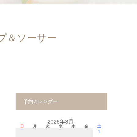
プ＆ソーサー
予約カレンダー
2026年8月
日
月
火
水
木
金
土
1
－