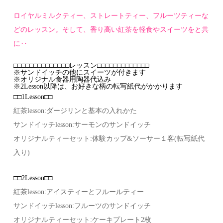
ロイヤルミルクティー、ストレートティー、フルーツティー
な
ど
の
レッスン。
そして、
香り高い
紅茶を軽食やスイーツをと共
に‥
□□□□□□□□□□□□□□レッスン□□□□□□□□□□□□□
※サンドイッチの他にスイーツが付きます
※オリジナル食器用陶器代込み
※2Lesson以降は、お好きな柄の転写紙代がかかります
□□1Lesson□□
紅茶lesson:ダージリンと基本の入れかた
サンドイッチlesson:サーモンのサンドイッチ
オリジナルティーセット:体験カップ&ソーサー１客(転写紙代
入り)
□□2Lesson□□
紅茶lesson:アイスティーとフルールティー
サンドイッチlesson:フルーツのサンドイッチ
オリジナルティーセット:ケーキプレート2枚