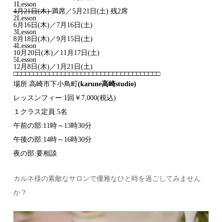
1Lesson
4月21日(木)
満席／5月21日(土) 残2席
2Lesson
6月16日(木)／7月16日(土)
3Lesson
8月18日(木)／9月15日(土)
4Lesson
10月20日(木)／11月17日(土)
5Lesson
12月8日(木)／1月21日(土)
□□□
□□□□□
□□□□
□
□□□□□□□□□□□□□□□□
□□□□□□□□
場所:
高崎市下小鳥町
(karune高崎studio)
レッスンフィー:1回￥7,000(税込)
１クラス定員:5名
午前の部
:
1
1時～13時30分
午後の部:14時～16時30分
夜の部:要相談
カルネ様の素敵なサロンで優雅なひと時を過ごしてみません
か？